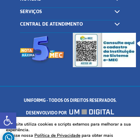
SERVIÇOS
CENTRAL DE ATENDIMENTO
UNIFORMG - TODOS OS DIREITOS RESERVADOS.
Abrir a barra de ferramentas
DESENVOLVIDO POR
AV. DR. ARNALDO DE SENNA, 328 - PALMEIRAS, FORMIGA/MG - CEP:
Este site utiliza cookies e scripts externos para melhorar a sua
experiência.
Acesse nossa
Política de Privacidade
para obter mais
35.574.530