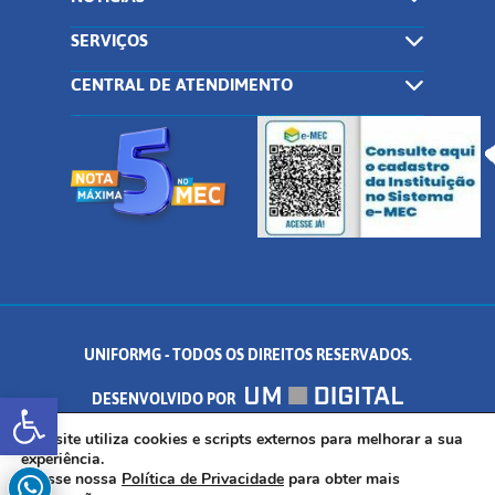
SERVIÇOS
CENTRAL DE ATENDIMENTO
UNIFORMG - TODOS OS DIREITOS RESERVADOS.
Abrir a barra de ferramentas
DESENVOLVIDO POR
AV. DR. ARNALDO DE SENNA, 328 - PALMEIRAS, FORMIGA/MG - CEP:
Este site utiliza cookies e scripts externos para melhorar a sua
experiência.
Acesse nossa
Política de Privacidade
para obter mais
35.574.530