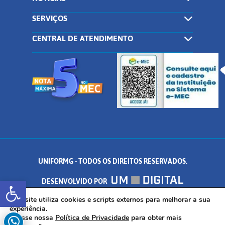
SERVIÇOS
CENTRAL DE ATENDIMENTO
UNIFORMG - TODOS OS DIREITOS RESERVADOS.
Abrir a barra de ferramentas
DESENVOLVIDO POR
AV. DR. ARNALDO DE SENNA, 328 - PALMEIRAS, FORMIGA/MG - CEP:
Este site utiliza cookies e scripts externos para melhorar a sua
experiência.
Acesse nossa
Política de Privacidade
para obter mais
35.574.530