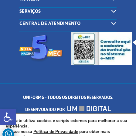
SERVIÇOS
CENTRAL DE ATENDIMENTO
UNIFORMG - TODOS OS DIREITOS RESERVADOS.
Abrir a barra de ferramentas
DESENVOLVIDO POR
AV. DR. ARNALDO DE SENNA, 328 - PALMEIRAS, FORMIGA/MG - CEP:
Este site utiliza cookies e scripts externos para melhorar a sua
experiência.
Acesse nossa
Política de Privacidade
para obter mais
35.574.530