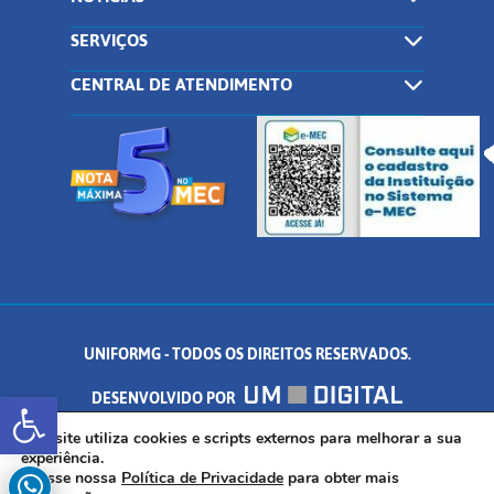
SERVIÇOS
CENTRAL DE ATENDIMENTO
UNIFORMG - TODOS OS DIREITOS RESERVADOS.
Abrir a barra de ferramentas
DESENVOLVIDO POR
AV. DR. ARNALDO DE SENNA, 328 - PALMEIRAS, FORMIGA/MG - CEP:
Este site utiliza cookies e scripts externos para melhorar a sua
experiência.
Acesse nossa
Política de Privacidade
para obter mais
35.574.530