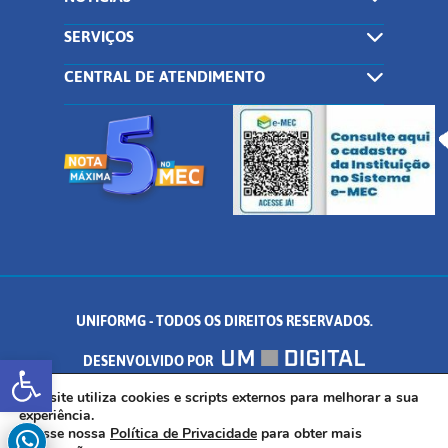
SERVIÇOS
CENTRAL DE ATENDIMENTO
UNIFORMG - TODOS OS DIREITOS RESERVADOS.
Abrir a barra de ferramentas
DESENVOLVIDO POR
AV. DR. ARNALDO DE SENNA, 328 - PALMEIRAS, FORMIGA/MG - CEP:
Este site utiliza cookies e scripts externos para melhorar a sua
experiência.
Acesse nossa
Política de Privacidade
para obter mais
35.574.530