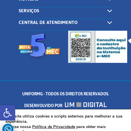
SERVIÇOS
CENTRAL DE ATENDIMENTO
UNIFORMG - TODOS OS DIREITOS RESERVADOS.
Abrir a barra de ferramentas
DESENVOLVIDO POR
AV. DR. ARNALDO DE SENNA, 328 - PALMEIRAS, FORMIGA/MG - CEP:
Este site utiliza cookies e scripts externos para melhorar a sua
experiência.
Acesse nossa
Política de Privacidade
para obter mais
35.574.530