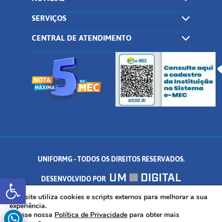
SERVIÇOS
CENTRAL DE ATENDIMENTO
UNIFORMG - TODOS OS DIREITOS RESERVADOS.
Abrir a barra de ferramentas
DESENVOLVIDO POR
AV. DR. ARNALDO DE SENNA, 328 - PALMEIRAS, FORMIGA/MG - CEP:
Este site utiliza cookies e scripts externos para melhorar a sua
experiência.
Acesse nossa
Política de Privacidade
para obter mais
35.574.530