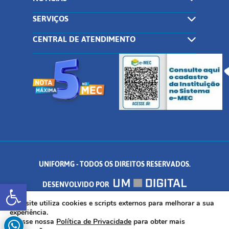
SERVIÇOS
CENTRAL DE ATENDIMENTO
UNIFORMG - TODOS OS DIREITOS RESERVADOS.
Abrir a barra de ferramentas
DESENVOLVIDO POR
AV. DR. ARNALDO DE SENNA, 328 - PALMEIRAS, FORMIGA/MG - CEP:
Este site utiliza cookies e scripts externos para melhorar a sua
experiência.
Acesse nossa
Política de Privacidade
para obter mais
35.574.530