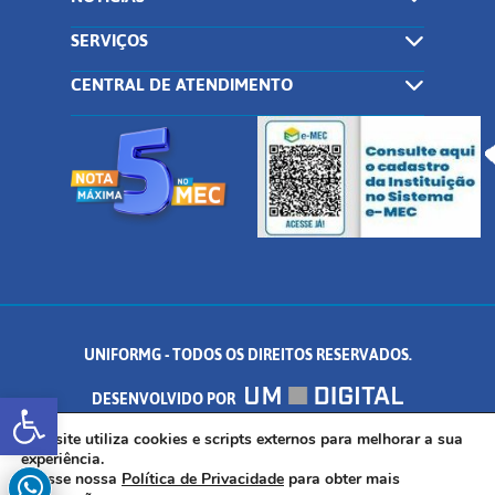
SERVIÇOS
CENTRAL DE ATENDIMENTO
UNIFORMG - TODOS OS DIREITOS RESERVADOS.
Abrir a barra de ferramentas
DESENVOLVIDO POR
AV. DR. ARNALDO DE SENNA, 328 - PALMEIRAS, FORMIGA/MG - CEP:
Este site utiliza cookies e scripts externos para melhorar a sua
experiência.
Acesse nossa
Política de Privacidade
para obter mais
35.574.530