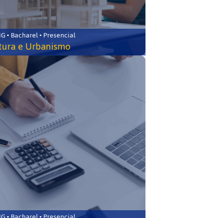
 • Bacharel • Presencial
tura e Urbanismo
 • Bacharel • Presencial