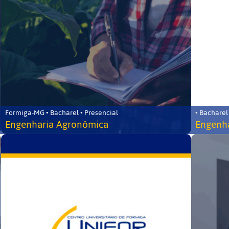
Formiga-MG • Bacharel • Presencial
• Bacharel
Engenharia Agronômica
Engenha