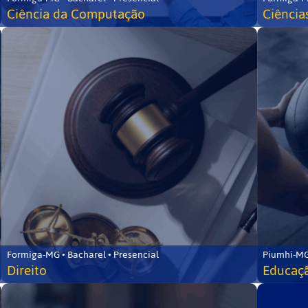
Ciência da Computação
Ciência
Formiga-MG • Bacharel • Presencial
Piumhi-MG
Direito
Educaçã