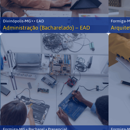
Divinópolis-MG • • EAD
Formiga-MG
Administração (Bacharelado) – EAD
Arquite
Formiga-MG • Bacharel • Presencial
Formiga-MG