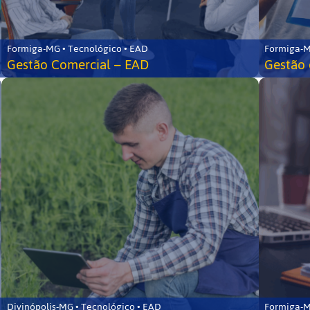
Formiga-MG • Tecnológico • EAD
Formiga-M
Gestão Comercial – EAD
Gestão 
Divinópolis-MG • Tecnológico • EAD
Formiga-M