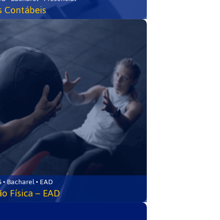
s Contábeis
 • Bacharel • EAD
o Física – EAD