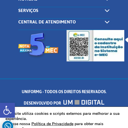
SERVIÇOS
CENTRAL DE ATENDIMENTO
UNIFORMG - TODOS OS DIREITOS RESERVADOS.
Abrir a barra de ferramentas
DESENVOLVIDO POR
AV. DR. ARNALDO DE SENNA, 328 - PALMEIRAS, FORMIGA/MG - CEP:
Este site utiliza cookies e scripts externos para melhorar a sua
experiência.
Acesse nossa
Política de Privacidade
para obter mais
35.574.530