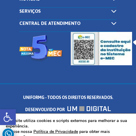
SERVIÇOS
CENTRAL DE ATENDIMENTO
UNIFORMG - TODOS OS DIREITOS RESERVADOS.
Abrir a barra de ferramentas
DESENVOLVIDO POR
AV. DR. ARNALDO DE SENNA, 328 - PALMEIRAS, FORMIGA/MG - CEP:
Este site utiliza cookies e scripts externos para melhorar a sua
experiência.
Acesse nossa
Política de Privacidade
para obter mais
35.574.530