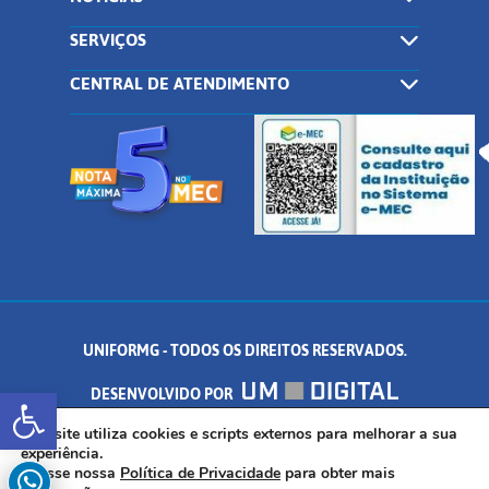
SERVIÇOS
CENTRAL DE ATENDIMENTO
UNIFORMG - TODOS OS DIREITOS RESERVADOS.
Abrir a barra de ferramentas
DESENVOLVIDO POR
AV. DR. ARNALDO DE SENNA, 328 - PALMEIRAS, FORMIGA/MG - CEP:
Este site utiliza cookies e scripts externos para melhorar a sua
experiência.
Acesse nossa
Política de Privacidade
para obter mais
35.574.530