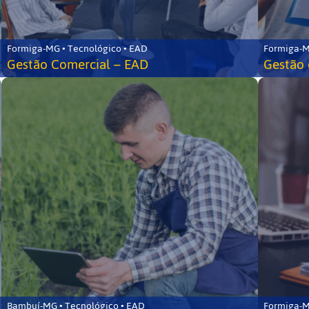
Formiga-MG • Tecnológico • EAD
Formiga-M
Gestão Comercial – EAD
Gestão 
Bambuí-MG • Tecnológico • EAD
Formiga-M