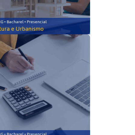
 • Bacharel • Presencial
tura e Urbanismo
 • Bacharel • Presencial