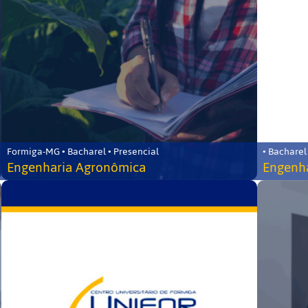
Formiga-MG • Bacharel • Presencial
• Bacharel
Engenharia Agronômica
Engenha