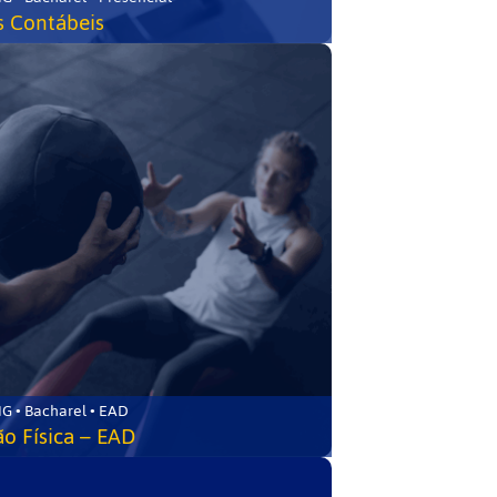
s Contábeis
G • Bacharel • EAD
o Física – EAD