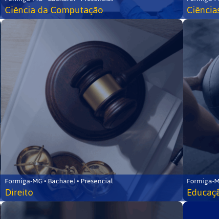
Ciência da Computação
Ciência
Formiga-MG • Bacharel • Presencial
Formiga-M
Direito
Educaçã