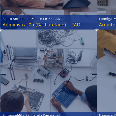
Santo Antônio do Monte-MG • • EAD
Formiga-MG
Administração (Bacharelado) – EAD
Arquite
Formiga-MG • Bacharel • Presencial
Formiga-MG