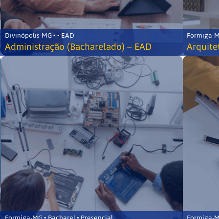
Divinópolis-MG • • EAD
Formiga-MG
Administração (Bacharelado) – EAD
Arquite
Formiga-MG • Bacharel • Presencial
Formiga-MG