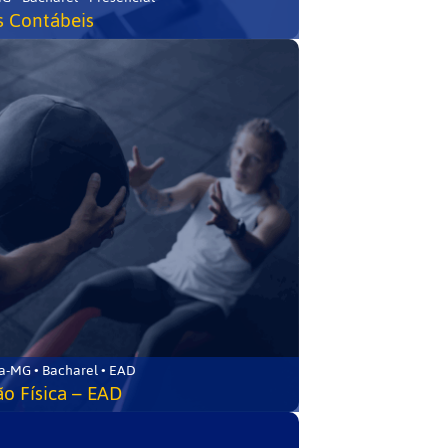
s Contábeis
a-MG • Bacharel • EAD
o Física – EAD