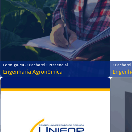
Formiga-MG • Bacharel • Presencial
• Bacharel
Engenharia Agronômica
Engenha