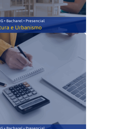
 • Bacharel • Presencial
tura e Urbanismo
 • Bacharel • Presencial