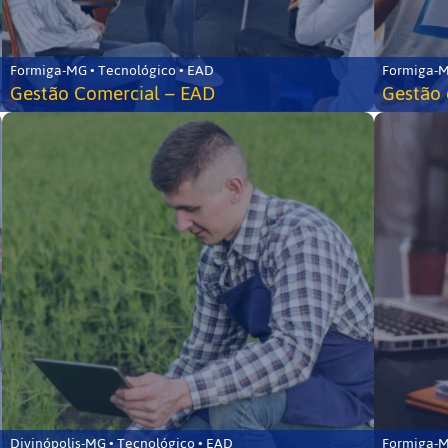
Formiga-MG • Tecnológico • EAD
Formiga-M
Gestão Comercial – EAD
Gestão 
Divinópolis-MG • Tecnológico • EAD
Formiga-M