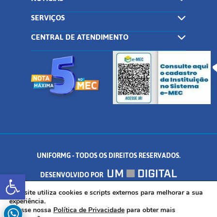
SERVIÇOS
CENTRAL DE ATENDIMENTO
UNIFORMG - TODOS OS DIREITOS RESERVADOS.
Abrir a barra de ferramentas
DESENVOLVIDO POR
AV. DR. ARNALDO DE SENNA, 328 - PALMEIRAS, FORMIGA/MG - CEP:
Este site utiliza cookies e scripts externos para melhorar a sua
experiência.
Acesse nossa
Política de Privacidade
para obter mais
35.574.530