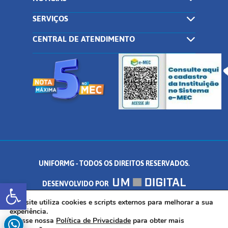
SERVIÇOS
CENTRAL DE ATENDIMENTO
UNIFORMG - TODOS OS DIREITOS RESERVADOS.
Abrir a barra de ferramentas
DESENVOLVIDO POR
AV. DR. ARNALDO DE SENNA, 328 - PALMEIRAS, FORMIGA/MG - CEP:
Este site utiliza cookies e scripts externos para melhorar a sua
experiência.
Acesse nossa
Política de Privacidade
para obter mais
35.574.530