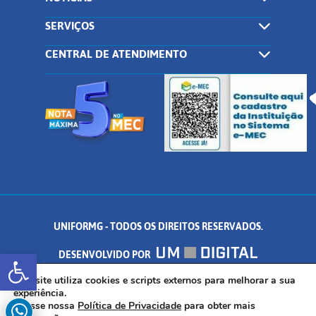
SERVIÇOS
CENTRAL DE ATENDIMENTO
UNIFORMG - TODOS OS DIREITOS RESERVADOS.
Abrir a barra de ferramentas
DESENVOLVIDO POR
AV. DR. ARNALDO DE SENNA, 328 - PALMEIRAS, FORMIGA/MG - CEP:
Este site utiliza cookies e scripts externos para melhorar a sua
experiência.
Acesse nossa
Política de Privacidade
para obter mais
35.574.530