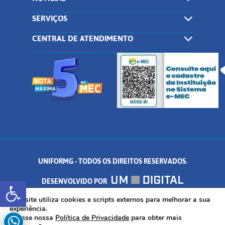
SERVIÇOS
CENTRAL DE ATENDIMENTO
UNIFORMG - TODOS OS DIREITOS RESERVADOS.
Abrir a barra de ferramentas
DESENVOLVIDO POR
AV. DR. ARNALDO DE SENNA, 328 - PALMEIRAS, FORMIGA/MG - CEP:
Este site utiliza cookies e scripts externos para melhorar a sua
experiência.
Acesse nossa
Política de Privacidade
para obter mais
35.574.530