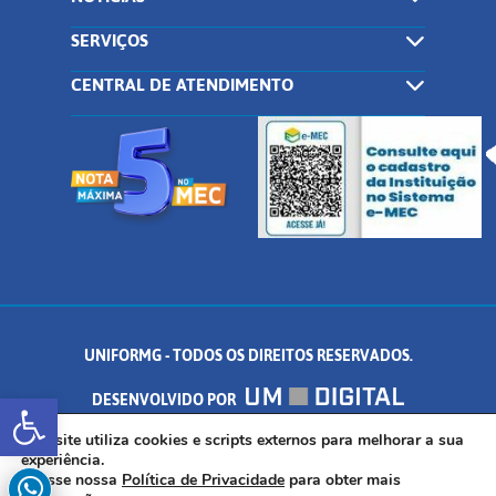
SERVIÇOS
CENTRAL DE ATENDIMENTO
UNIFORMG - TODOS OS DIREITOS RESERVADOS.
Abrir a barra de ferramentas
DESENVOLVIDO POR
AV. DR. ARNALDO DE SENNA, 328 - PALMEIRAS, FORMIGA/MG - CEP:
Este site utiliza cookies e scripts externos para melhorar a sua
experiência.
Acesse nossa
Política de Privacidade
para obter mais
35.574.530