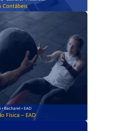
s Contábeis
 • Bacharel • EAD
o Física – EAD