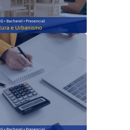
 • Bacharel • Presencial
tura e Urbanismo
 • Bacharel • Presencial