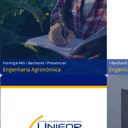
Formiga-MG • Bacharel • Presencial
• Bacharel
Engenharia Agronômica
Engenha