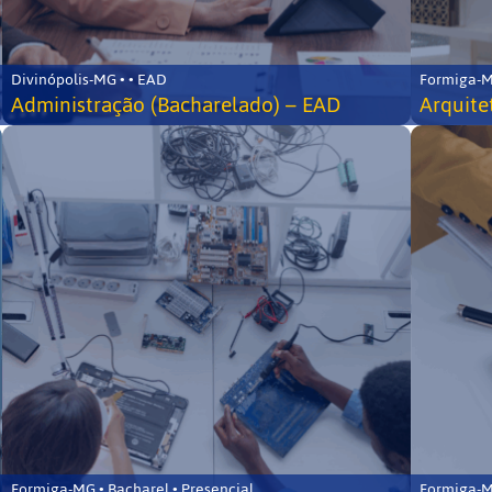
Divinópolis-MG • • EAD
Formiga-MG
Administração (Bacharelado) – EAD
Arquite
Formiga-MG • Bacharel • Presencial
Formiga-MG