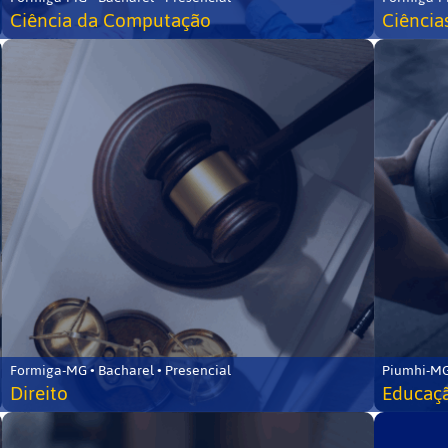
Ciência da Computação
Ciência
Formiga-MG • Bacharel • Presencial
Piumhi-MG
Direito
Educaçã