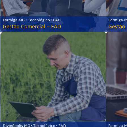
Formiga-MG • Tecnológico • EAD
Formiga-M
Gestão Comercial – EAD
Gestão 
Divinópolis-MG • Tecnológico • EAD
Formiga-M