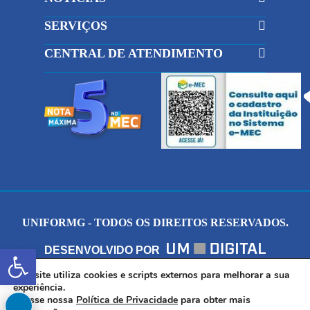
SERVIÇOS
CENTRAL DE ATENDIMENTO
UNIFORMG - TODOS OS DIREITOS RESERVADOS.
Abrir a barra de ferramentas
DESENVOLVIDO POR
Este site utiliza cookies e scripts externos para melhorar a sua
AV. DR. ARNALDO DE SENNA, 328 - PALMEIRAS,
experiência.
Acesse nossa
Política de Privacidade
para obter mais
FORMIGA/MG - CEP: 35.574.530