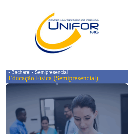
• Bacharel • Semipresencial
Educação Física (Semipresencial)