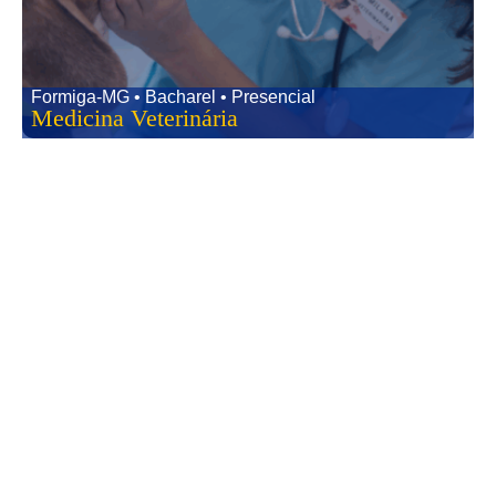
Formiga-MG • Bacharel • Presencial
Medicina Veterinária