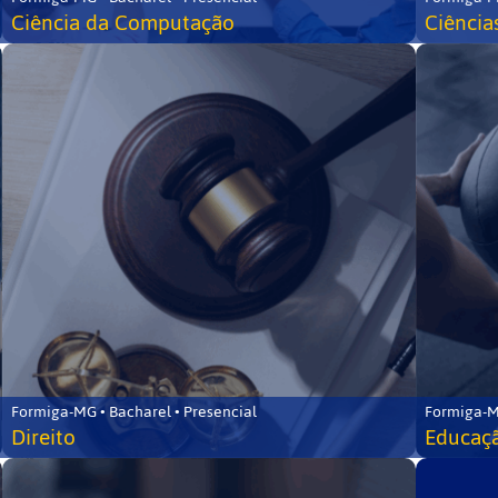
Ciência da Computação
Ciência
Formiga-MG • Bacharel • Presencial
Formiga-M
Direito
Educaçã