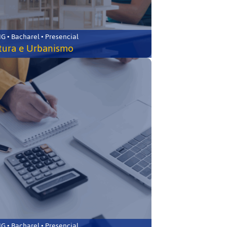
 • Bacharel • Presencial
tura e Urbanismo
 • Bacharel • Presencial