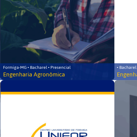
Formiga-MG • Bacharel • Presencial
• Bacharel
Engenharia Agronômica
Engenha