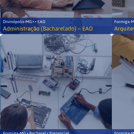
Divinópolis-MG • • EAD
Formiga-MG
Administração (Bacharelado) – EAD
Arquite
Formiga-MG • Bacharel • Presencial
Formiga-MG