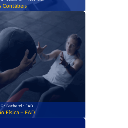
s Contábeis
G • Bacharel • EAD
o Física – EAD