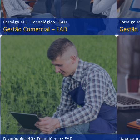
Formiga-MG • Tecnológico • EAD
Formiga-M
Gestão Comercial – EAD
Gestão 
Divinópolis-MG • Tecnológico • EAD
Itapeceri