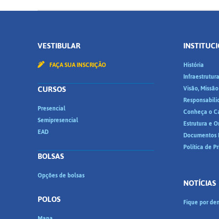
VESTIBULAR
INSTITUC
FAÇA SUA INSCRIÇÃO
História
Infraestrutur
CURSOS
Visão, Missão
Responsabili
Presencial
Conheça o C
Semipresencial
Estrutura e 
EAD
Documentos I
Política de P
BOLSAS
Opções de bolsas
NOTÍCIAS
POLOS
Fique por den
Mapa