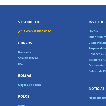
VESTIBULAR
INSTITUC
FAÇA SUA INSCRIÇÃO
História
Infraestrutur
CURSOS
Visão, Missão
Responsabili
Presencial
Conheça o C
Semipresencial
Estrutura e 
EAD
Documentos I
Política de P
BOLSAS
Opções de bolsas
NOTÍCIAS
POLOS
Fique por den
Mapa