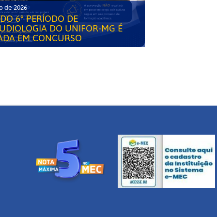
o de 2026
DO 6° PERÍODO DE
UDIOLOGIA DO UNIFOR-MG É
ADA EM CONCURSO