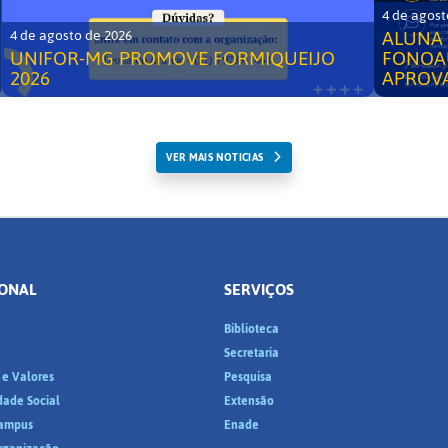
4 de agost
ALUNA 
4 de agosto de 2026
UNIFOR-MG PROMOVE FORMIQUEIJO
FONOA
2026
APROV
VER MAIS NOTICIAS
IONAL
SERVIÇOS
Biblioteca
a
Secretaria
 e Valores
Pesquisa
dade Social
Extensão
ampus
Enade