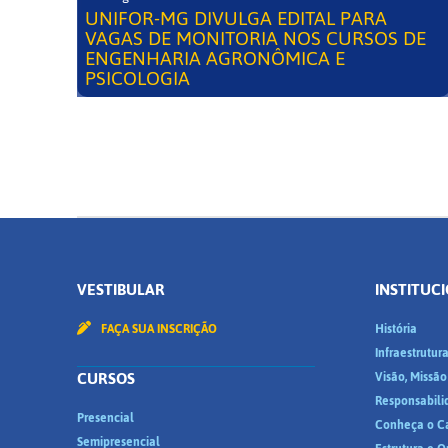
UNIFOR-MG DIVULGA EDITAL PARA
VAGAS DE MONITORIA NOS CURSOS DE
ENGENHARIA AGRONÔMICA E
PSICOLOGIA
VESTIBULAR
INSTITUC
FAÇA SUA INSCRIÇÃO
História
Infraestrutur
CURSOS
Visão, Missão
Responsabili
Presencial
Conheça o C
Semipresencial