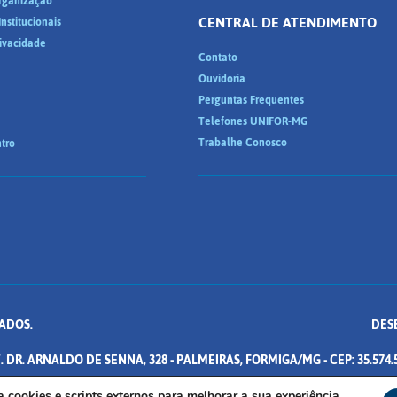
Organização
CENTRAL DE ATENDIMENTO
nstitucionais
rivacidade
Contato
Ouvidoria
Perguntas Frequentes
Telefones UNIFOR-MG
Trabalhe Conosco
tro
ADOS.
DES
. DR. ARNALDO DE SENNA, 328 - PALMEIRAS, FORMIGA/MG - CEP: 35.574.
iza cookies e scripts externos para melhorar a sua experiência.