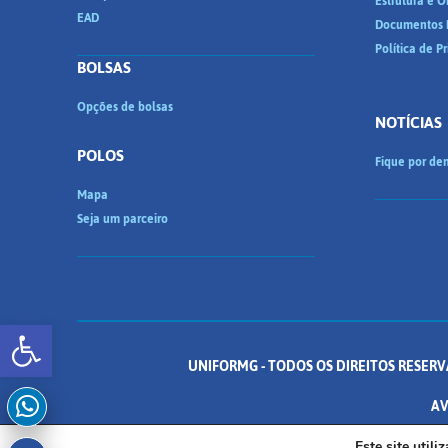
Estrutura e 
EAD
Documentos I
Política de P
BOLSAS
Opções de bolsas
NOTÍCIAS
POLOS
Fique por den
Mapa
Seja um parceiro
Abrir a barra de ferramentas
UNIFORMG - TODOS OS DIREITOS RESERV
AV
Este site util