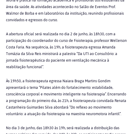
teoria e prática na formação acadêmica e profissional dos estudantes da
área da saúde. As atividades acontecerão no Salão de Eventos Prof.
Walmor de Borba e em laboratórios da instituição, reunindo profissionais
convidados e egressos do curso.
A abertura oficial será realizada no dia 2 de junho, às 18h30, com a
participação do coordenador do curso de Fisioterapia, professor Wellerson
Costa Faria. Na sequência, às 19h, a fisioterapeuta egressa Amanda
Tomázia da Silva Reis ministrará a palestra “Da UTI ao Consultório: a
jornada fisioterapêutica do paciente em ventilação mecânica à
reabilitação funcional”.
Às 19h50, a fisioterapeuta egressa Naiara Braga Martins Gondim
apresentará o tema “Pilates além do fortalecimento: estabilidade,
consciência corporal e movimento inteligente na fisioterapia”. Encerrando
a programação do primeiro dia, às 21h, a fisioterapeuta convidada Renata
Castanheira Guimarães Silva abordará “Do reflexo ao movimento
voluntário: a atuação da fisioterapia na maestria neuromotora infantil”.
No dia 3 de junho, das 18h30 às 19h, será realizada a distribuição das