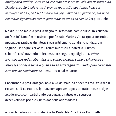
inteligência artificial está cada vez mais presente na vida das pessoas e no
Direito isso não é diferente. A grande regulação que temos hoje é a
resolução n° 615, do CNJ. Embora ela seja limitada ao judiciário, ela pode
contribuir significativamente para todas as áreas do DIreito”
, explicou ele.
No dia 27 de maio, a programação foi retomada com o curso “IA Aplicada
ao Direito”, também ministrado por Renato Martins Vieira, que apresentou
aplicações práticas da inteligência artificial no cotidiano jurídico. Em
seguida, Henrique Abi-Ackel Torres ministrou a palestra “Crimes
Cibernéticos”, trazendo reflexões sobre segurança digital:
“O crime
avançou nas redes cibernéticas e vamos explicar como o criminoso se
interessa por este tema e quais são as estratégias do Direito para combater
este tipo de criminalidade”
, ressaltou o palestrante.
Encerrando a programação, no dia 28 de maio, os discentes realizaram a II
Mostra Jurídica Interdisciplinar, com apresentações de trabalhos e artigos
acadêmicos, compartilhando pesquisas, análises e discussões
desenvolvidas por eles junto aos seus orientadores.
A coordenadora do curso de Direito,
Profa. Ma. Ana Flávia Paulinelli