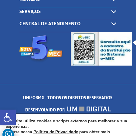
SERVIÇOS
CENTRAL DE ATENDIMENTO
UNIFORMG - TODOS OS DIREITOS RESERVADOS.
Abrir a barra de ferramentas
DESENVOLVIDO POR
AV. DR. ARNALDO DE SENNA, 328 - PALMEIRAS, FORMIGA/MG - CEP:
Este site utiliza cookies e scripts externos para melhorar a sua
experiência.
Acesse nossa
Política de Privacidade
para obter mais
35.574.530