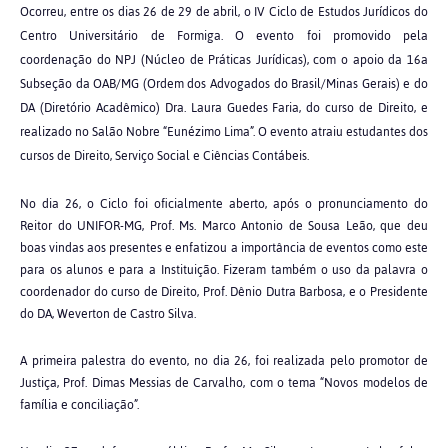
Ocorreu, entre os dias 26 de 29 de abril, o IV Ciclo de Estudos Jurídicos do
Centro Universitário de Formiga. O evento foi promovido pela
coordenação do NPJ (Núcleo de Práticas Jurídicas), com o apoio da 16a
Subseção da OAB/MG (Ordem dos Advogados do Brasil/Minas Gerais) e do
DA (Diretório Acadêmico) Dra. Laura Guedes Faria, do curso de Direito, e
realizado no Salão Nobre “Eunézimo Lima”. O evento atraiu estudantes dos
cursos de Direito, Serviço Social e Ciências Contábeis.
No dia 26, o Ciclo foi oficialmente aberto, após o pronunciamento do
Reitor do UNIFOR-MG, Prof. Ms. Marco Antonio de Sousa Leão, que deu
boas vindas aos presentes e enfatizou a importância de eventos como este
para os alunos e para a Instituição. Fizeram também o uso da palavra o
coordenador do curso de Direito, Prof. Dênio Dutra Barbosa, e o Presidente
do DA, Weverton de Castro Silva.
A primeira palestra do evento, no dia 26, foi realizada pelo promotor de
Justiça, Prof. Dimas Messias de Carvalho, com o tema “Novos modelos de
família e conciliação”.