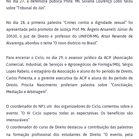
No dia 27, a defensora pública Profa. Ms. Silvana Lourenço Lobo falou
sobre “Tribunal do Júri”.
No dia 28, a primeira palestra “Crimes contra a dignidade sexual” foi
apresentada pelo promotor de Justiça Prof. Ms. Ângelo Ansanelli Júnior. Às
20h30, o juiz de Direito e professor do UNIFOR-MG, Altair Resende de
Alvarenga, abordou o tema “O novo divórcio no Brasil”.
Para encerrar o Ciclo, no dia 29, o assessor jurídico da ACIF (Associação
Comercial, Industrial, de Serviços e Agronegócios de Formiga/MG), Sérgio
Lopes Rabelo, o estagiário da Associação e aluno do 9o período de Direito,
Carlos Pimenta, e a gerente executiva da ACIF e aluna do 8o período de
Direito, Priscila Nascimento proferiam palestra sobre “Conciliação,
Mediação e Arbitragem”.
O coordenador do NPJ, um dos organizadores do Ciclo, comentou sobre o
evento. “O IV Ciclo superou todas as expectativas. Os benefícios são
imensuráveis”.
O coordenador do curso de Direito destacou a contribuição das palestras
na formação profissional dos estudantes de Direito. “O evento, pela