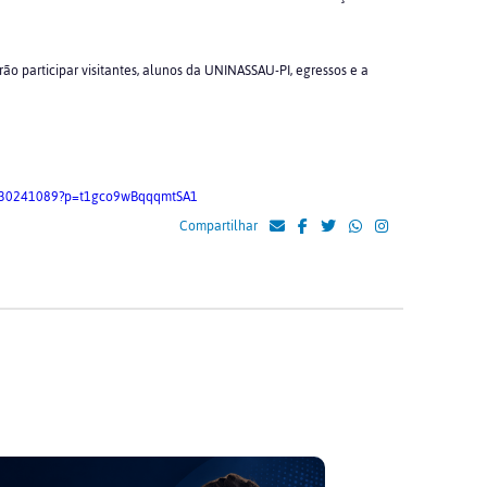
ão participar visitantes, alunos da UNINASSAU-PI, egressos e a
5830241089?p=t1gco9wBqqqmtSA1
Compartilhar