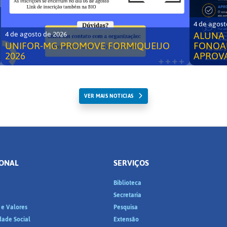
4 de agost
ALUNA 
4 de agosto de 2026
UNIFOR-MG PROMOVE FORMIQUEIJO
FONOA
2026
APROV
VER MAIS NOTICIAS
IONAL
SERVIÇOS
Biblioteca
a
Secretaria
 e Valores
Pesquisa
dade Social
Extensão