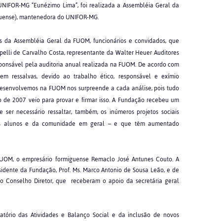
 UNIFOR-MG “Eunézimo Lima”, foi realizada a Assembléia Geral da
uense), mantenedora do UNIFOR-MG.
 da Assembléia Geral da FUOM, funcionários e convidados, que
rpelli de Carvalho Costa, representante da Walter Heuer Auditores
sponsável pela auditoria anual realizada na FUOM. De acordo com
m ressalvas, devido ao trabalho ético, responsável e exímio
 desenvolvemos na FUOM nos surpreende a cada análise, pois tudo
 de 2007 veio para provar e firmar isso. A Fundação recebeu um
 ser necessário ressaltar, também, os inúmeros projetos sociais
os alunos e da comunidade em geral – e que têm aumentado
a FUOM, o empresário formiguense Remaclo José Antunes Couto. A
idente da Fundação, Prof. Ms. Marco Antonio de Sousa Leão, e de
o Conselho Diretor, que receberam o apoio da secretária geral
atório das Atividades e Balanço Social e da inclusão de novos