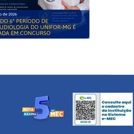
o de 2026
DO 6° PERÍODO DE
UDIOLOGIA DO UNIFOR-MG É
ADA EM CONCURSO