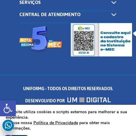
SERVIÇOS
CENTRAL DE ATENDIMENTO
UNIFORMG - TODOS OS DIREITOS RESERVADOS.
Abrir a barra de ferramentas
DESENVOLVIDO POR
AV. DR. ARNALDO DE SENNA, 328 - PALMEIRAS, FORMIGA/MG - CEP:
Este site utiliza cookies e scripts externos para melhorar a sua
experiência.
Acesse nossa
Política de Privacidade
para obter mais
35.574.530
informações.