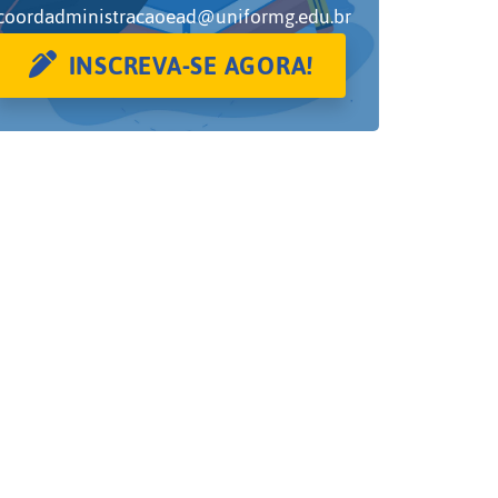
coordadministracaoead@uniformg.edu.br
INSCREVA-SE AGORA!