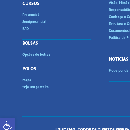
CURSOS
Visão, Missão
Responsabili
Presencial
Conheça o C
Semipresencial
Estrutura e 
EAD
Documentos I
Política de P
BOLSAS
Opções de bolsas
NOTÍCIAS
POLOS
Fique por den
Mapa
Seja um parceiro
Abrir a barra de ferramentas
UNIFORMG - TODOS OS DIREITOS RESERV