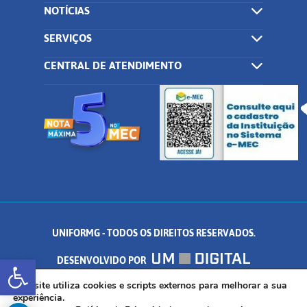
NOTÍCIAS
SERVIÇOS
CENTRAL DE ATENDIMENTO
UNIFORMG - TODOS OS DIREITOS RESERVADOS.
Abrir a barra de ferramentas
DESENVOLVIDO POR
AV. DR. ARNALDO DE SENNA, 328 - PALMEIRAS, FORMIGA/MG - CEP:
Este site utiliza cookies e scripts externos para melhorar a sua
experiência.