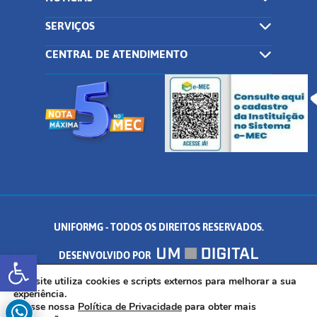
SERVIÇOS
CENTRAL DE ATENDIMENTO
UNIFORMG - TODOS OS DIREITOS RESERVADOS.
Abrir a barra de ferramentas
DESENVOLVIDO POR
AV. DR. ARNALDO DE SENNA, 328 - PALMEIRAS, FORMIGA/MG - CEP:
Este site utiliza cookies e scripts externos para melhorar a sua
experiência.
Acesse nossa
Política de Privacidade
para obter mais
35.574.530