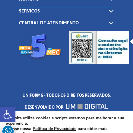
SERVIÇOS
CENTRAL DE ATENDIMENTO
UNIFORMG - TODOS OS DIREITOS RESERVADOS.
Abrir a barra de ferramentas
DESENVOLVIDO POR
AV. DR. ARNALDO DE SENNA, 328 - PALMEIRAS, FORMIGA/MG - CEP:
Este site utiliza cookies e scripts externos para melhorar a sua
experiência.
Acesse nossa
Política de Privacidade
para obter mais
35.574.530