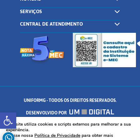
SERVIÇOS
CENTRAL DE ATENDIMENTO
UNIFORMG - TODOS OS DIREITOS RESERVADOS.
Abrir a barra de ferramentas
DESENVOLVIDO POR
AV. DR. ARNALDO DE SENNA, 328 - PALMEIRAS, FORMIGA/MG - CEP:
Este site utiliza cookies e scripts externos para melhorar a sua
experiência.
Acesse nossa
Política de Privacidade
para obter mais
35.574.530