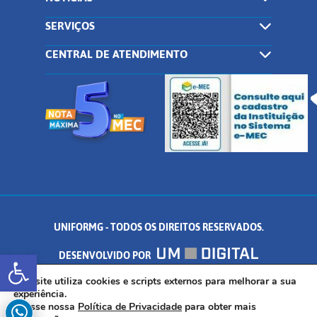
SERVIÇOS
CENTRAL DE ATENDIMENTO
UNIFORMG - TODOS OS DIREITOS RESERVADOS.
Abrir a barra de ferramentas
DESENVOLVIDO POR
AV. DR. ARNALDO DE SENNA, 328 - PALMEIRAS, FORMIGA/MG - CEP:
Este site utiliza cookies e scripts externos para melhorar a sua
experiência.
Acesse nossa
Política de Privacidade
para obter mais
35.574.530