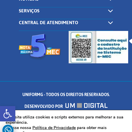
SERVIÇOS
CENTRAL DE ATENDIMENTO
UNIFORMG - TODOS OS DIREITOS RESERVADOS.
Abrir a barra de ferramentas
DESENVOLVIDO POR
AV. DR. ARNALDO DE SENNA, 328 - PALMEIRAS, FORMIGA/MG - CEP:
Este site utiliza cookies e scripts externos para melhorar a sua
experiência.
Acesse nossa
Política de Privacidade
para obter mais
35.574.530