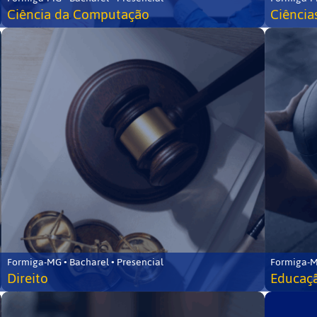
Ciência da Computação
Ciência
Formiga-MG • Bacharel • Presencial
Formiga-M
Direito
Educaçã