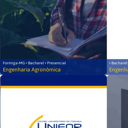
Formiga-MG • Bacharel • Presencial
• Bacharel
Engenharia Agronômica
Engenha