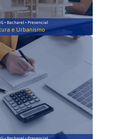
 • Bacharel • Presencial
tura e Urbanismo
 • Bacharel • Presencial