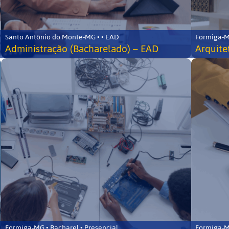
Santo Antônio do Monte-MG • • EAD
Formiga-MG
Administração (Bacharelado) – EAD
Arquite
Formiga-MG • Bacharel • Presencial
Formiga-MG