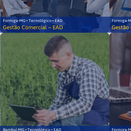
Formiga-MG • Tecnológico • EAD
Formiga-M
Gestão Comercial – EAD
Gestão 
Bambuí-MG • Tecnológico • EAD
Formiga-M