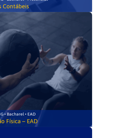
s Contábeis
G • Bacharel • EAD
o Física – EAD