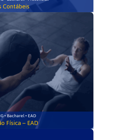
s Contábeis
G • Bacharel • EAD
o Física – EAD