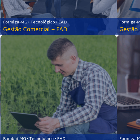
Formiga-MG • Tecnológico • EAD
Formiga-M
Gestão Comercial – EAD
Gestão 
Bambuí-MG • Tecnológico • EAD
Formiga-M