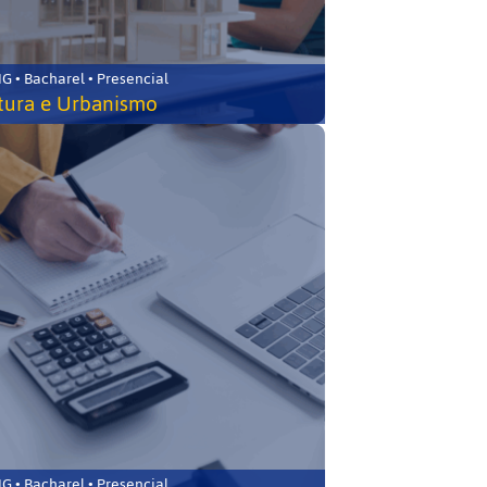
 • Bacharel • Presencial
tura e Urbanismo
 • Bacharel • Presencial