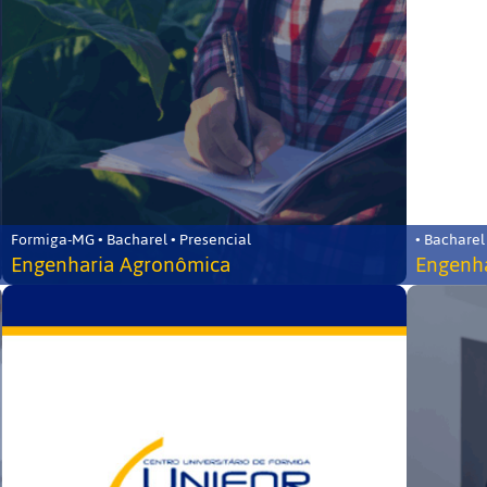
Formiga-MG • Bacharel • Presencial
• Bacharel
Engenharia Agronômica
Engenha