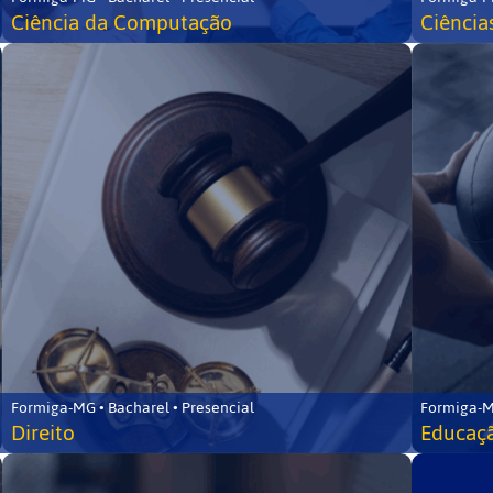
Ciência da Computação
Ciência
Formiga-MG • Bacharel • Presencial
Formiga-M
Direito
Educaçã