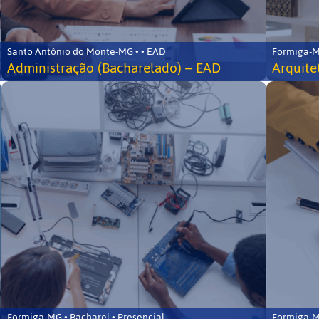
Santo Antônio do Monte-MG • • EAD
Formiga-MG
Administração (Bacharelado) – EAD
Arquite
Formiga-MG • Bacharel • Presencial
Formiga-MG