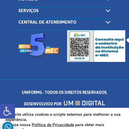
SERVIÇOS
CENTRAL DE ATENDIMENTO
UNIFORMG - TODOS OS DIREITOS RESERVADOS.
Abrir a barra de ferramentas
DESENVOLVIDO POR
AV. DR. ARNALDO DE SENNA, 328 - PALMEIRAS, FORMIGA/MG - CEP:
Este site utiliza cookies e scripts externos para melhorar a sua
experiência.
Acesse nossa
Política de Privacidade
para obter mais
35.574.530