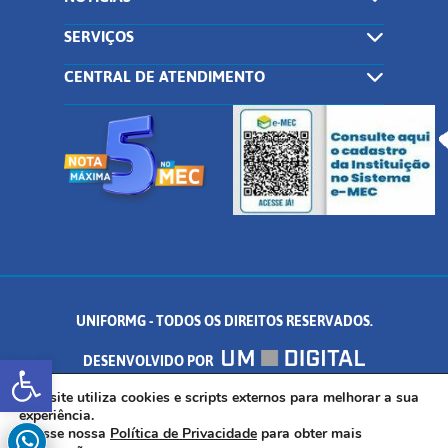
SERVIÇOS
CENTRAL DE ATENDIMENTO
UNIFORMG - TODOS OS DIREITOS RESERVADOS.
Abrir a barra de ferramentas
DESENVOLVIDO POR
AV. DR. ARNALDO DE SENNA, 328 - PALMEIRAS, FORMIGA/MG - CEP:
Este site utiliza cookies e scripts externos para melhorar a sua
experiência.
Acesse nossa
Política de Privacidade
para obter mais
35.574.530