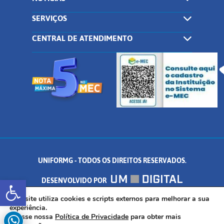
SERVIÇOS
CENTRAL DE ATENDIMENTO
UNIFORMG - TODOS OS DIREITOS RESERVADOS.
Abrir a barra de ferramentas
DESENVOLVIDO POR
AV. DR. ARNALDO DE SENNA, 328 - PALMEIRAS, FORMIGA/MG - CEP:
Este site utiliza cookies e scripts externos para melhorar a sua
experiência.
Acesse nossa
Política de Privacidade
para obter mais
35.574.530