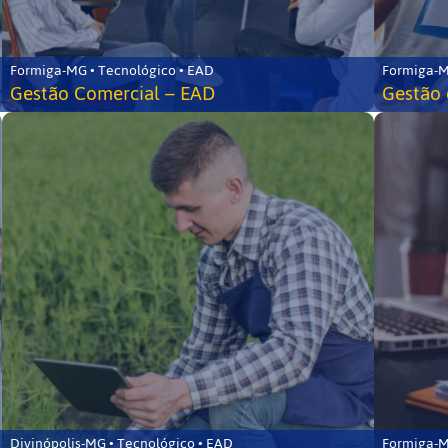
Formiga-MG • Tecnológico • EAD
Formiga-M
Gestão Comercial – EAD
Gestão 
Divinópolis-MG • Tecnológico • EAD
Formiga-M