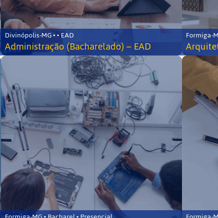
Divinópolis-MG • • EAD
Formiga-MG
Administração (Bacharelado) – EAD
Arquite
Formiga-MG • Bacharel • Presencial
Formiga-MG