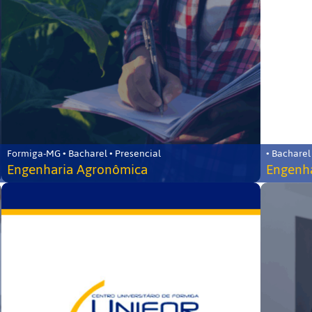
Formiga-MG • Bacharel • Presencial
• Bacharel
Engenharia Agronômica
Engenha