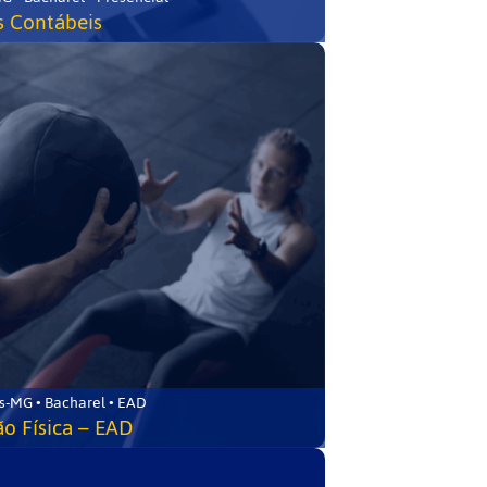
s Contábeis
s-MG • Bacharel • EAD
o Física – EAD