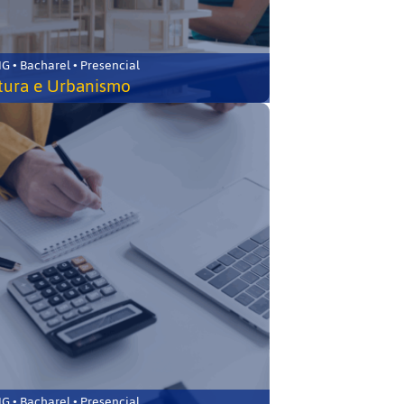
 • Bacharel • Presencial
tura e Urbanismo
 • Bacharel • Presencial