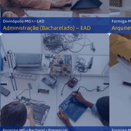
Divinópolis-MG • • EAD
Formiga-MG
Administração (Bacharelado) – EAD
Arquite
Formiga-MG • Bacharel • Presencial
Formiga-MG