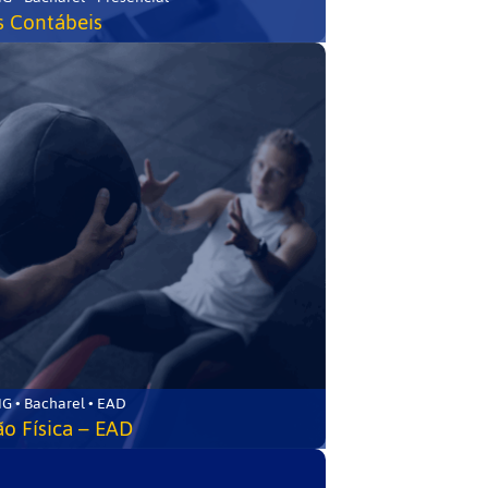
s Contábeis
G • Bacharel • EAD
o Física – EAD