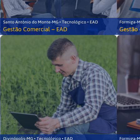
Santo Antônio do Monte-MG • Tecnológico • EAD
Formiga-M
Gestão Comercial – EAD
Gestão 
Divinópolis-MG • Tecnológico • EAD
Formiga-M