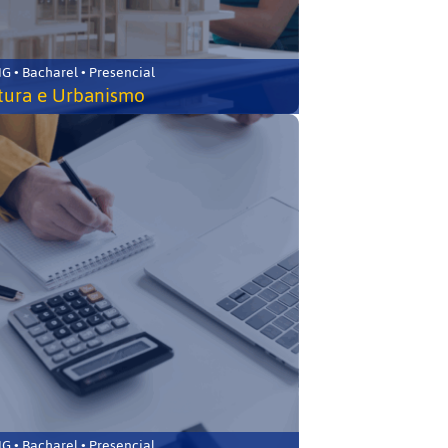
 • Bacharel • Presencial
tura e Urbanismo
 • Bacharel • Presencial