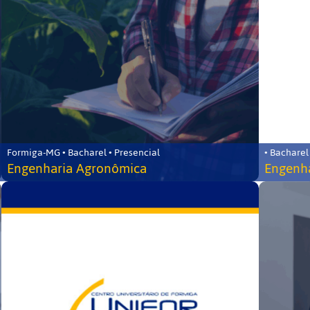
Formiga-MG • Bacharel • Presencial
• Bacharel
Engenharia Agronômica
Engenha