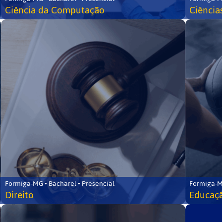
Ciência da Computação
Ciência
Formiga-MG • Bacharel • Presencial
Formiga-M
Direito
Educaçã