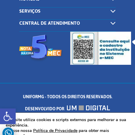
SERVIÇOS
CENTRAL DE ATENDIMENTO
UNIFORMG - TODOS OS DIREITOS RESERVADOS.
Abrir a barra de ferramentas
DESENVOLVIDO POR
AV. DR. ARNALDO DE SENNA, 328 - PALMEIRAS, FORMIGA/MG - CEP:
Este site utiliza cookies e scripts externos para melhorar a sua
experiência.
Acesse nossa
Política de Privacidade
para obter mais
35.574.530