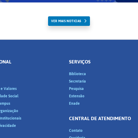
VER MAIS NOTICIAS
IONAL
SERVIÇOS
Biblioteca
a
Secretaria
 e Valores
Pesquisa
dade Social
Extensão
ampus
Enade
Organização
CENTRAL DE ATENDIMENTO
nstitucionais
rivacidade
Contato