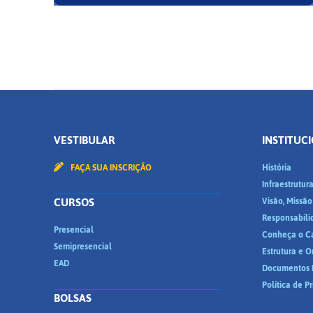
VESTIBULAR
INSTITUC
FAÇA SUA INSCRIÇÃO
História
Infraestrutur
CURSOS
Visão, Missão
Responsabili
Presencial
Conheça o C
Semipresencial
Estrutura e 
EAD
Documentos I
Política de P
BOLSAS